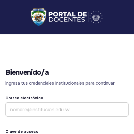
B
i
e
n
v
e
n
i
d
o
/
a
Ingresa tus credenciales institucionales para continuar
Correo electrónico
Clave de acceso